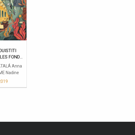
OUISTITI
LES FONDS
INS
ATALÁ Anna
E Nadine
2019