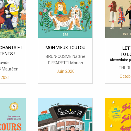
CHANTS ET
MON VIEUX TOUTOU
LET
TENTS !
TO L
BRUN-COSME Nadine
Abécédaire p
avide
PIFFARETTI Marion
THURL
 Maurèen
Juin 2020
Octob
r 2021