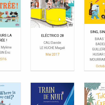
SING, SI
RS LA
ELÉCTRICO 28
BAAS 
ÉE !
CALI Davide
BADEL
 Mylène
LE HUCHE Magali
GUILLER
IN Éric
HUSAR 
Mai 2017
2016
MOURRAIN
Octob