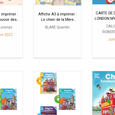
CARTE DE 
 imprimer :
Affiche A3 à imprimer :
LONDON MY
ouvoir des
Le chien de la Mère
ires
Michel se déguise
CALI
Lorenzo
BLAKE Quentin
ROBERT
re 2022
Jui