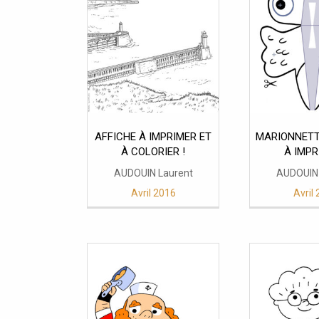
AFFICHE À IMPRIMER ET
MARIONNETT
À COLORIER !
À IMPR
AUDOUIN Laurent
AUDOUIN 
Avril 2016
Avril