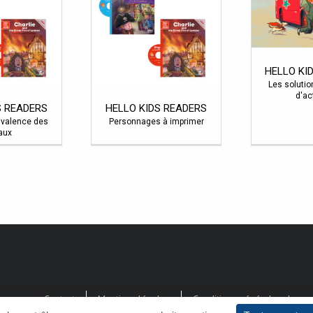
HELLO KI
Les soluti
d'ac
S READERS
HELLO KIDS READERS
ivalence des
Personnages à imprimer
aux
Contact
Mentions légales
Conditions générales de ve