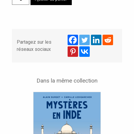
de
MYSTÈRES
À
PARIS
Partagez sur les
réseaux sociaux
Dans la même collection