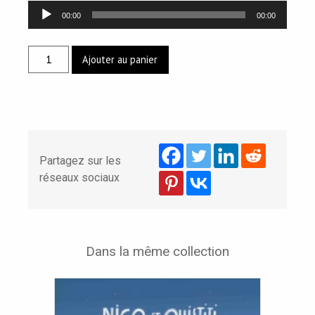
Lecteur
00:00
00:00
audio
quantité
Ajouter au panier
de
NICO
ET
OUISTITI
EXPLORENT
LE
Partagez sur les
PÔLE
réseaux sociaux
NORD
Dans la même collection