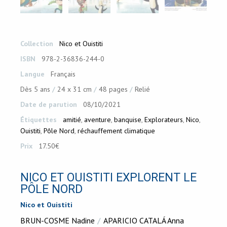
Collection
Nico et Ouistiti
ISBN
978-2-36836-244-0
Langue
Français
Dès 5 ans
24 x 31 cm
48 pages
Relié
Date de parution
08/10/2021
Étiquettes
amitié
,
aventure
,
banquise
,
Explorateurs
,
Nico
,
Ouistiti
,
Pôle Nord
,
réchauffement climatique
Prix
17.50€
NICO ET OUISTITI EXPLORENT LE
PÔLE NORD
Nico et Ouistiti
BRUN-COSME Nadine
APARICIO CATALÁ Anna