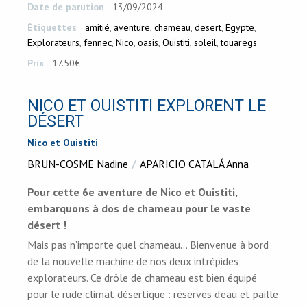
Date de parution
13/09/2024
Étiquettes
amitié
,
aventure
,
chameau
,
desert
,
Égypte
,
Explorateurs
,
fennec
,
Nico
,
oasis
,
Ouistiti
,
soleil
,
touaregs
Prix
17.50€
NICO ET OUISTITI EXPLORENT LE
DÉSERT
Nico et Ouistiti
BRUN-COSME Nadine
APARICIO CATALÁ Anna
Pour cette 6e aventure de Nico et Ouistiti,
embarquons à dos de chameau pour le vaste
désert !
Mais pas n’importe quel chameau… Bienvenue à bord
de la nouvelle machine de nos deux intrépides
explorateurs. Ce drôle de chameau est bien équipé
pour le rude climat désertique : réserves d’eau et paille