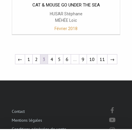
CAT & MOUSE GO UNDER THE SEA
HUSAR Stéphane
MÉHÉE Loïc
Février 2018
←
1
2
3
4
5
6
…
9
10
11
→
Contact
Mentions légales
Conditions générales de vente